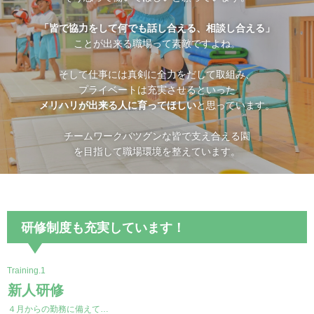
「皆で協力をして何でも話し合える、相談し合える」
ことが出来る職場って素敵ですよね。
そして仕事には真剣に全力をだして取組み、
プライベートは充実させるといった
メリハリが出来る人に育ってほしい
と思っています。
チームワークバツグンな皆で支え合える園
を目指して職場環境を整えています。
研修制度も充実しています！
Training.1
新人研修
４月からの勤務に備えて…