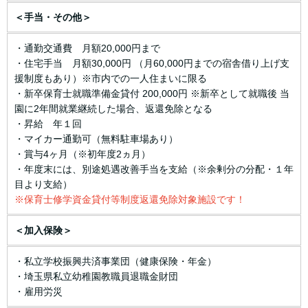
＜手当・その他＞
・通勤交通費 月額20,000円まで
・住宅手当 月額30,000円 （月60,000円までの宿舎借り上げ支
援制度もあり）※市内での一人住まいに限る
・新卒保育士就職準備金貸付 200,000円 ※新卒として就職後 当
園に2年間就業継続した場合、返還免除となる
・昇給 年１回
・マイカー通勤可（無料駐車場あり）
・賞与4ヶ月（※初年度2ヵ月）
・年度末には、別途処遇改善手当を支給（※余剰分の分配・１年
目より支給）
※保育士修学資金貸付等制度返還免除対象施設です！
＜加入保険＞
・私立学校振興共済事業団（健康保険・年金）
・埼玉県私立幼稚園教職員退職金財団
・雇用労災