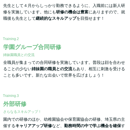
先生として４月からしっかり勤務できるように、入職前には新人研
修を実施しています。他にも
研修の機会は豊富
にありますので、就
職後も先生として
継続的なスキルアップ
を目指せます！
Training.2
学園グループ合同研修
姉妹園職員との交流
全職員が集まっての合同研修を実施しています。普段は顔を合わせ
ることの少ない
姉妹園の職員との交流
もあり、相互に刺激を受ける
ことも多いです。新たな出会いで世界を広げましょう！
Training.3
外部研修
さらなるスキルアップ！
園内での研修のほか、幼稚園協会や保育園協会の研修、埼玉県の主
催する
キャリアアップ研修
など、
勤務時間の中で学ぶ機会を確保
す